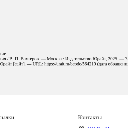
ние
ия / В. П. Вахтеров. — Москва : Издательство Юрайт, 2025. — 
айт [сайт]. — URL: https://urait.ru/bcode/564219 (дата обращения
сылки
Контакты