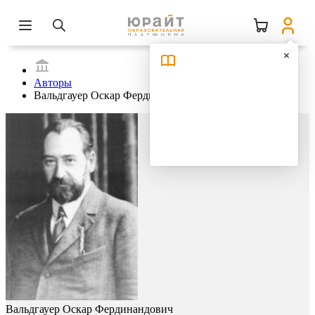
Авторы
Вальдгауер Оскар Фердинандович
Вальдгауер Оскар Фердинандович