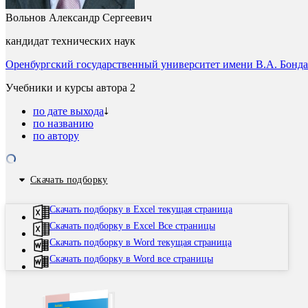
Вольнов Александр Сергеевич
кандидат технических наук
Оренбургский государственный университет имени В.А. Бондар
Учебники и курсы автора
2
по дате выхода
по названию
по автору
Скачать подборку
Скачать подборку в Excel текущая страница
Скачать подборку в Excel Все страницы
Скачать подборку в Word текущая страница
Скачать подборку в Word все страницы