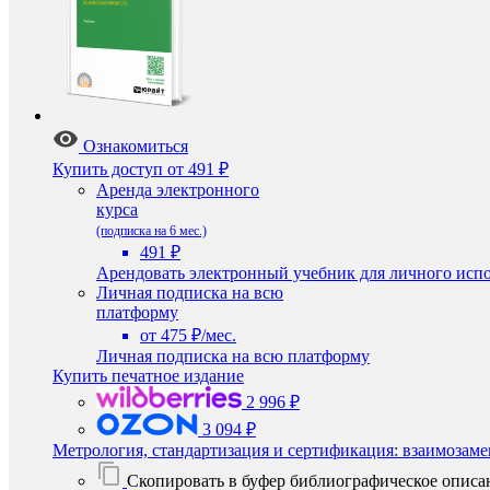
Ознакомиться
Купить доступ
от 491 ₽
Аренда электронного
курса
(подписка на 6 мес.)
491 ₽
Арендовать электронный учебник для личного испо
Личная подписка на всю
платформу
от 475 ₽/мес.
Личная подписка на всю платформу
Купить печатное издание
2 996 ₽
3 094 ₽
Метрология, стандартизация и сертификация: взаимозаме
Скопировать в буфер библиографическое описа