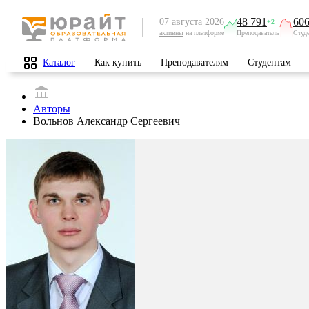
48 791
606
07 августа 2026
+2
активны
на платформе
Преподаватель
Студ
Каталог
Как купить
Преподавателям
Студентам
Авторы
Вольнов Александр Сергеевич