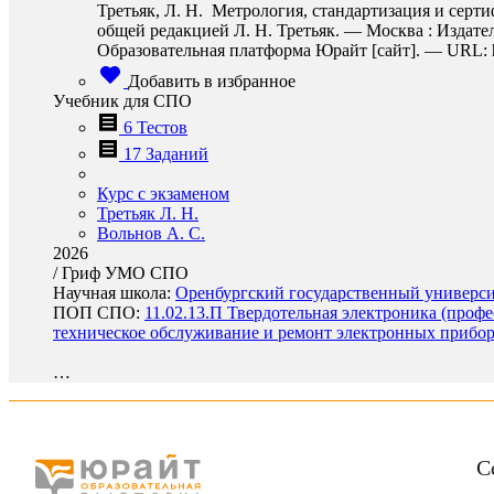
Третьяк, Л. Н. Метрология, стандартизация и серти
общей редакцией Л. Н. Третьяк. — Москва : Издате
Образовательная платформа Юрайт [сайт]. — URL: http
Добавить в избранное
Учебник для СПО
6 Тестов
17 Заданий
Курс с экзаменом
Третьяк Л. Н.
Вольнов А. С.
2026
/
Гриф УМО СПО
Научная школа:
Оренбургский государственный университ
ПОП СПО:
11.02.13.П Твердотельная электроника (проф
техническое обслуживание и ремонт электронных прибор
…
С