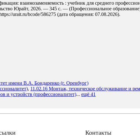
фикация: взаимозаменяемость : учебник для среднего профессиона
льство Юрайт, 2026. — 345 с. — (Профессиональное образование)
s://urait.ru/bcode/586275 (дата обращения: 07.08.2026).
ет имени В.А. Бондаренко (г. Оренбург)
ессионалитет)
,
11.02.16 Монтаж, техническое обслуживание и ре
ов и устройств (профессионалитет)
...
ещё 41
сылки
Контакты