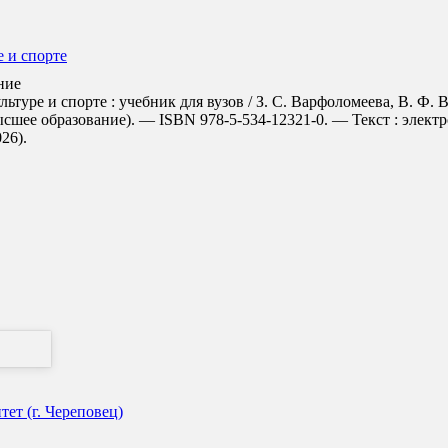
 и спорте
ние
туре и спорте : учебник для вузов / З. С. Варфоломеева, В. Ф. В
ысшее образование). — ISBN 978-5-534-12321-0. — Текст : элект
026).
ет (г. Череповец)