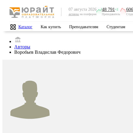
48 791
606
07 августа 2026
+2
активны
на платформе
Преподаватель
Студ
Каталог
Как купить
Преподавателям
Студентам
Авторы
Воробьев Владислав Федорович