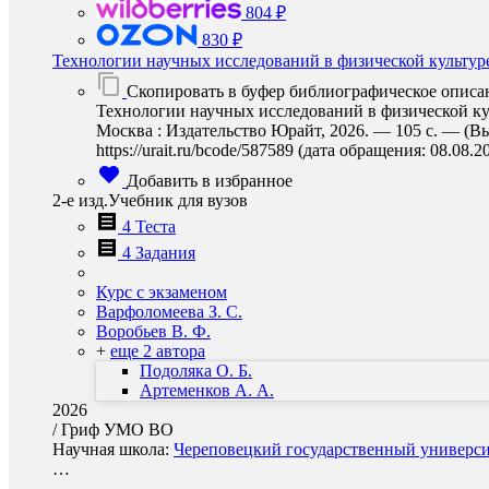
804 ₽
830 ₽
Технологии научных исследований в физической культуре
Скопировать в буфер библиографическое описа
Технологии научных исследований в физической куль
Москва : Издательство Юрайт, 2026. — 105 с. — (В
https://urait.ru/bcode/587589 (дата обращения: 08.08.2
Добавить в избранное
2-е изд.Учебник для вузов
4 Теста
4 Задания
Курс с экзаменом
Варфоломеева З. С.
Воробьев В. Ф.
+
еще 2 автора
Подоляка О. Б.
Артеменков А. А.
2026
/
Гриф УМО ВО
Научная школа:
Череповецкий государственный университ
…