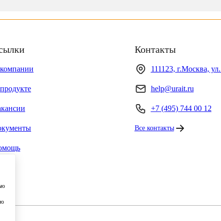
сылки
Контакты
 компании
111123, г.Москва, ул
продукте
help@urait.ru
акансии
+7 (495) 744 00 12
окументы
Все контакты
омощь
ью
ию