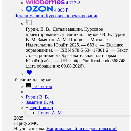
4 712 ₽
4 865 ₽
Детали машин. Курсовое проектирование
Гурин, В. В. Детали машин. Курсовое
проектирование : учебник для вузов / В. В. Гурин,
В. М. Замятин, А. М. Попов. — Москва :
Издательство Юрайт, 2025. — 653 с. — (Высшее
образование). — ISBN 978-5-534-17801-2. — Текст
: электронный // Образовательная платформа
Юрайт [сайт]. — URL: https://urait.ru/bcode/568748
(дата обращения: 09.08.2026).
Учебник для вузов
13 Тестов
Гурин В. В.
Замятин В. М.
+
еще 1 автор
Попов А. М.
2025
/
Гриф УМО
Научная школа:
Национальный исследовательский