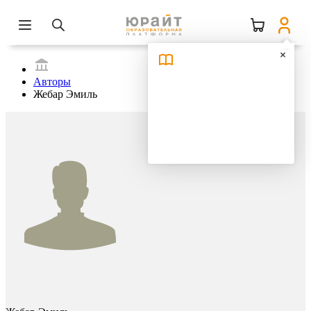
Авторы
Жебар Эмиль