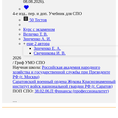
08.08.2026).
4-е изд., пер. и доп. Учебник для СПО
50 Тестов
Курс с экзаменом
Величко Т. В.
Зинченко А. И.
+
еще 2 автора
Зинченко Е. А.
Свечникова И. В.
2026
/
Гриф УМО СПО
Научная школа:
Российская академия народного
хозяйства и государственной службы при Президенте
РФ (г. Москва)
Саратовский военный ордена Жукова Краснознаменный
институт войск национальной гвардии РФ (г. Саратов)
ПОП СПО:
38.02.06.П Финансы (профессионалитет)
…