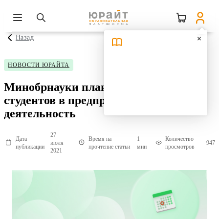
Назад
НОВОСТИ ЮРАЙТА
Минобрнауки планирует вовлекать
студентов в предпринимательскую
деятельность
27
Дата
Время на
1
Количество
июля
947
публикации
прочтение статьи
мин
просмотров
2021