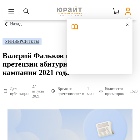
Назад
УНИВЕРСИТЕТЫ
Валерий Фальков ответил на
претензии абитуриентов к приемной
кампании 2021 года
27
Дата
Время на
1
Количество
августа
1528
публикации
прочтение статьи
мин
просмотров
2021