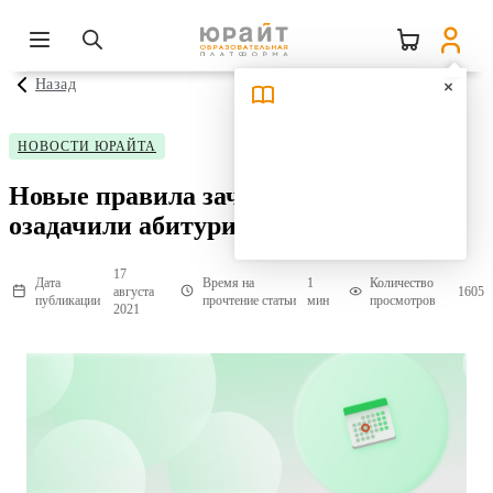
Назад
НОВОСТИ ЮРАЙТА
Новые правила зачисления в вузы
озадачили абитуриентов
17
Дата
Время на
1
Количество
августа
1605
публикации
прочтение статьи
мин
просмотров
2021