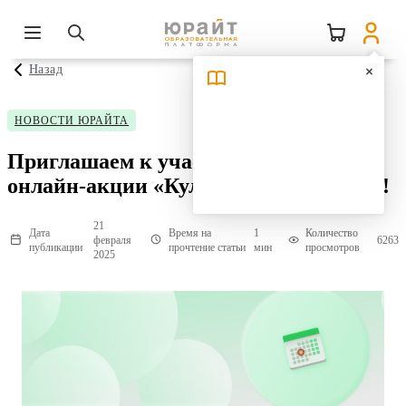
Назад
НОВОСТИ ЮРАЙТА
Приглашаем к участию в бесплатной
онлайн-акции «Культурный уровень»!
21
Дата
Время на
1
Количество
февраля
6263
публикации
прочтение статьи
мин
просмотров
2025