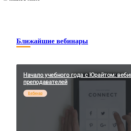
Ближайшие вебинары
Начало учебного года с Юрайтом: веби
преподавателей
Вебинар