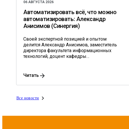
06 АВГУСТА 2026
Автоматизировать всё, что можно
автоматизировать: Александр
Анисимов (Синергия)
Своей экспертной позицией и опытом
делится Александр Анисимов, заместитель
директора факультета информационных
технологий, доцент кафедры
информационного менеджмента им.
профессора В.В. Дика университета
«Синергия», кандидат экономических наук.
Читать
Все новости