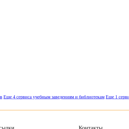
ов
Еще 4 сервиса учебным заведениям и библиотекам
Еще 1 серви
сылки
Контакты