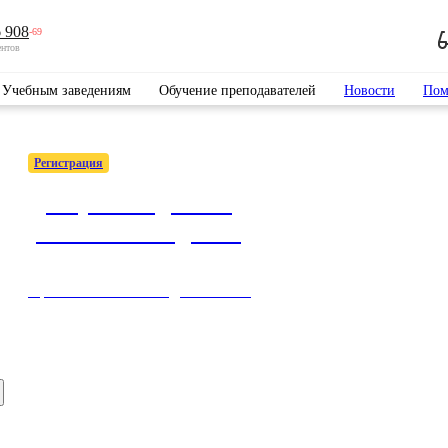
 908
-69
ентов
Учебным заведениям
Обучение преподавателей
Новости
Пом
Регистрация
Доступ к подписке
учебного заведения
Простые способы подключиться