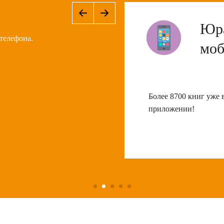
Юра
телефона.
моб
Более 8700 книг уже
приложении!