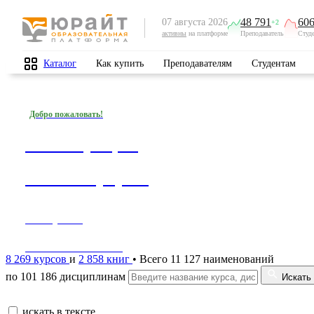
48 791
606
07 августа 2026
+2
активны
на платформе
Преподаватель
Студ
Каталог
Как купить
Преподавателям
Студентам
Добро пожаловать!
Регистрация
на платформе
1 минута —
1000 возможностей!
8 269 курсов
и
2 858 книг
• Всего 11 127 наименований
по 101 186 дисциплинам
Искать
искать в тексте