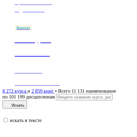
Простые способы
подключиться
Контент
1500+ курсов
в ПОП СПО
Обеспечение
согласно ФГОС СПО
8 272 курса
и
2 859 книг
• Всего 11 131 наименование
по 101 199 дисциплинам
Искать
искать в тексте