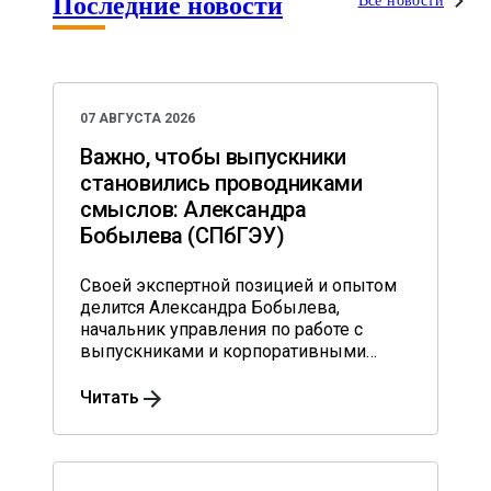
Последние новости
Все новости
07 АВГУСТА 2026
Важно, чтобы выпускники
становились проводниками
смыслов: Александра
Бобылева (СПбГЭУ)
Своей экспертной позицией и опытом
делится Александра Бобылева,
начальник управления по работе с
выпускниками и корпоративными
партнерами Санкт-Петербургского
государственного экономического
Читать
университета.