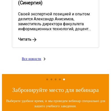
(Синергия)
Своей экспертной позицией и опытом
делится Александр Анисимов,
заместитель директора факультета
информационных технологий, доцент
кафедры информационного
менеджмента им. профессора В.В. Дика
Читать
университета «Синергия», кандидат
экономических наук.
Все новости
Забронируйте место для вебинара
Выберите удобное время, и мы проведем вебинар специально для
вашего учебного заведения.