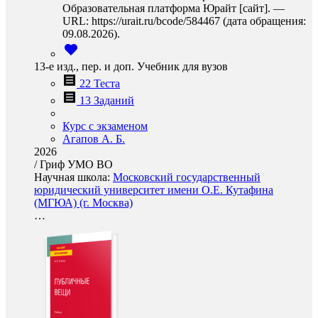
Образовательная платформа Юрайт [сайт]. —
URL: https://urait.ru/bcode/584467 (дата обращения:
09.08.2026).
13-е изд., пер. и доп. Учебник для вузов
22 Теста
13 Заданий
Курс с экзаменом
Агапов А. Б.
2026
/
Гриф УМО ВО
Научная школа:
Московский государственный
юридический университет имени О.Е. Кутафина
(МГЮА) (г. Москва)
…