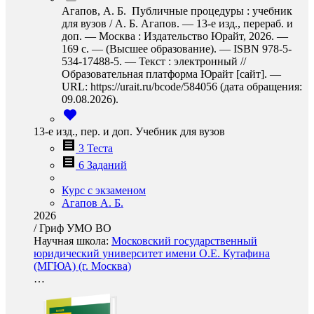
Агапов, А. Б. Публичные процедуры : учебник
для вузов / А. Б. Агапов. — 13-е изд., перераб. и
доп. — Москва : Издательство Юрайт, 2026. —
169 с. — (Высшее образование). — ISBN 978-5-
534-17488-5. — Текст : электронный //
Образовательная платформа Юрайт [сайт]. —
URL: https://urait.ru/bcode/584056 (дата обращения:
09.08.2026).
13-е изд., пер. и доп. Учебник для вузов
3 Теста
6 Заданий
Курс с экзаменом
Агапов А. Б.
2026
/
Гриф УМО ВО
Научная школа:
Московский государственный
юридический университет имени О.Е. Кутафина
(МГЮА) (г. Москва)
…