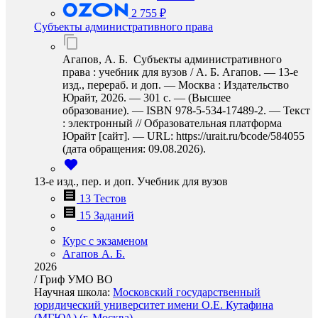
2 755 ₽
Субъекты административного права
Агапов, А. Б. Субъекты административного
права : учебник для вузов / А. Б. Агапов. — 13-е
изд., перераб. и доп. — Москва : Издательство
Юрайт, 2026. — 301 с. — (Высшее
образование). — ISBN 978-5-534-17489-2. — Текст
: электронный // Образовательная платформа
Юрайт [сайт]. — URL: https://urait.ru/bcode/584055
(дата обращения: 09.08.2026).
13-е изд., пер. и доп. Учебник для вузов
13 Тестов
15 Заданий
Курс с экзаменом
Агапов А. Б.
2026
/
Гриф УМО ВО
Научная школа:
Московский государственный
юридический университет имени О.Е. Кутафина
(МГЮА) (г. Москва)