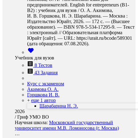
предпринимателей. English for entrepreneurs (B1-
B2) : учебник для вузов / О. А. Акимова,
И. В. Горшкова, Н. Э. Шарабарина. — Москва :
Издательство Юрайт, 2026. — 172 с. — (Высшее
образование). — ISBN 978-5-534-17295-9. — Текст
: электронный // Образовательная платформа
Юрайт [сайт]. — URL: https://urait.ru/bcode/589301
(дата обращения: 07.08.2026).
Учебник для вузов
8 Тестов
43 Задания
Курс с экзаменом
Акимова О. А.
Горшкова И. В.
+
еще 1 автор
Шарабарина Н. Э.
2026
/
Гриф УМО ВО
Научная школа:
Московский государственный
университет имени М.В. Ломоносова (г. Москва)
…