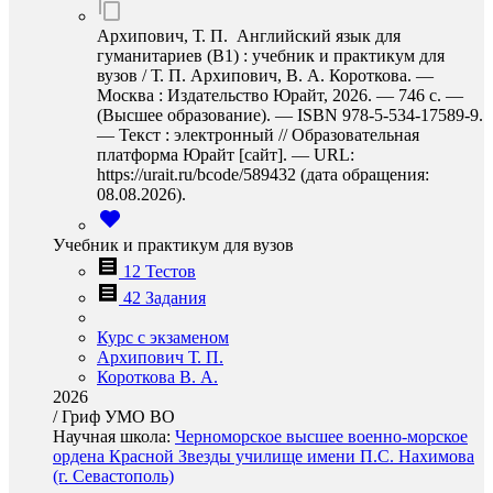
Архипович, Т. П. Английский язык для
гуманитариев (B1) : учебник и практикум для
вузов / Т. П. Архипович, В. А. Короткова. —
Москва : Издательство Юрайт, 2026. — 746 с. —
(Высшее образование). — ISBN 978-5-534-17589-9.
— Текст : электронный // Образовательная
платформа Юрайт [сайт]. — URL:
https://urait.ru/bcode/589432 (дата обращения:
08.08.2026).
Учебник и практикум для вузов
12 Тестов
42 Задания
Курс с экзаменом
Архипович Т. П.
Короткова В. А.
2026
/
Гриф УМО ВО
Научная школа:
Черноморское высшее военно-морское
ордена Красной Звезды училище имени П.С. Нахимова
(г. Севастополь)