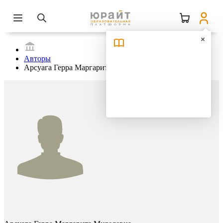
Авторы
Арсуага Герра Маргарита Мигелевна