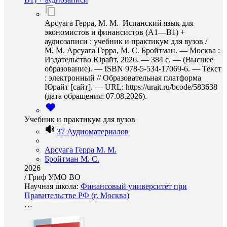
Арсуага Герра, М. М. Испанский язык для
экономистов и финансистов (A1—B1) +
аудиозаписи : учебник и практикум для вузов /
М. М. Арсуага Герра, М. С. Бройтман. — Москва :
Издательство Юрайт, 2026. — 384 с. — (Высшее
образование). — ISBN 978-5-534-17069-6. — Текст
: электронный // Образовательная платформа
Юрайт [сайт]. — URL: https://urait.ru/bcode/583638
(дата обращения: 07.08.2026).
Учебник и практикум для вузов
37 Аудиоматериалов
Арсуага Герра М. М.
Бройтман М. С.
2026
/
Гриф УМО ВО
Научная школа:
Финансовый университет при
Правительстве РФ (г. Москва)
…