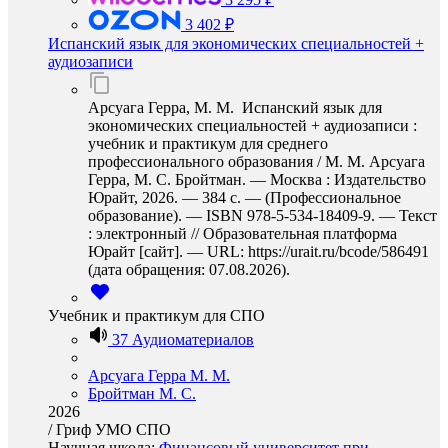
3 402 ₽
Испанский язык для экономических специальностей +
аудиозаписи
Арсуага Герра, М. М. Испанский язык для
экономических специальностей + аудиозаписи :
учебник и практикум для среднего
профессионального образования / М. М. Арсуага
Герра, М. С. Бройтман. — Москва : Издательство
Юрайт, 2026. — 384 с. — (Профессиональное
образование). — ISBN 978-5-534-18409-9. — Текст
: электронный // Образовательная платформа
Юрайт [сайт]. — URL: https://urait.ru/bcode/586491
(дата обращения: 07.08.2026).
Учебник и практикум для СПО
37 Аудиоматериалов
Арсуага Герра М. М.
Бройтман М. С.
2026
/
Гриф УМО СПО
Научная школа:
Финансовый университет при