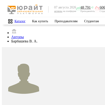
48 791
606
07 августа 2026
+2
активны
на платформе
Преподаватель
Студ
Каталог
Как купить
Преподавателям
Студентам
Авторы
Барбашева В. А.