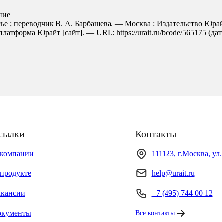
ние
сье ; переводчик В. А. Барбашева. — Москва : Издательство Юра
латформа Юрайт [сайт]. — URL: https://urait.ru/bcode/565175 (дат
сылки
Контакты
 компании
111123, г.Москва, ул
продукте
help@urait.ru
акансии
+7 (495) 744 00 12
окументы
Все контакты