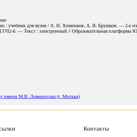
ние
: учебник для вузов / А. Н. Хименков, А. В. Брушков. — 2-е из
702-6. — Текст : электронный // Образовательная платформа Юрайт
т имени М.В. Ломоносова (г. Москва)
сылки
Контакты