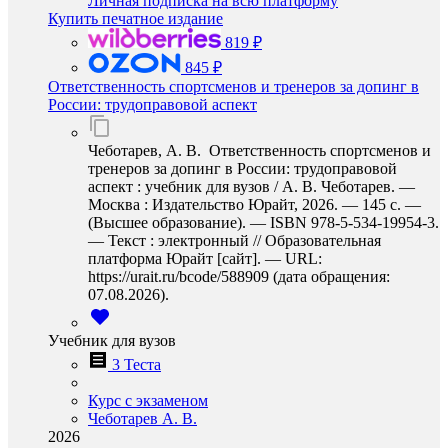
Личная подписка на всю платформу
Купить печатное издание
819 ₽
845 ₽
Ответственность спортсменов и тренеров за допинг в
России: трудоправовой аспект
Чеботарев, А. В. Ответственность спортсменов и
тренеров за допинг в России: трудоправовой
аспект : учебник для вузов / А. В. Чеботарев. —
Москва : Издательство Юрайт, 2026. — 145 с. —
(Высшее образование). — ISBN 978-5-534-19954-3.
— Текст : электронный // Образовательная
платформа Юрайт [сайт]. — URL:
https://urait.ru/bcode/588909 (дата обращения:
07.08.2026).
Учебник для вузов
3 Теста
Курс с экзаменом
Чеботарев А. В.
2026