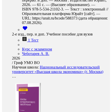
перераб. и доп. — Москва : Издательство Юрайт,
2026. — 61 с. — (Высшее образование). —
ISBN 978-5-534-21102-3. — Текст : электронный //
Образовательная платформа Юрайт [сайт]. —
URL: https://urait.ru/bcode/588373 (дата обращения:
07.08.2026).
2-е изд., пер. и доп. Учебное пособие для вузов
1 Тест
Курс с экзаменом
Чеботарев А. В.
2026
/
Гриф УМО ВО
Научная школа:
Национальный исследовательский
университет «Высшая школа экономики» (г. Москва)
…