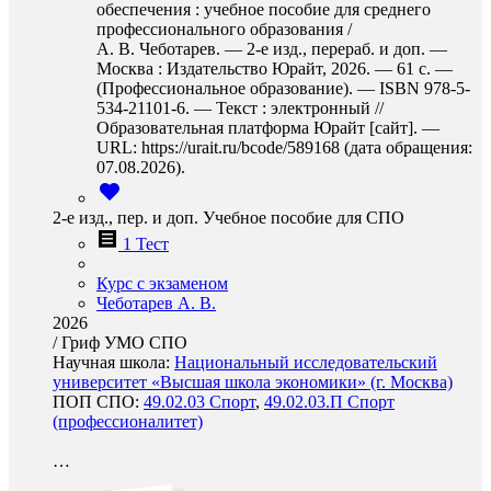
обеспечения : учебное пособие для среднего
профессионального образования /
А. В. Чеботарев. — 2-е изд., перераб. и доп. —
Москва : Издательство Юрайт, 2026. — 61 с. —
(Профессиональное образование). — ISBN 978-5-
534-21101-6. — Текст : электронный //
Образовательная платформа Юрайт [сайт]. —
URL: https://urait.ru/bcode/589168 (дата обращения:
07.08.2026).
2-е изд., пер. и доп. Учебное пособие для СПО
1 Тест
Курс с экзаменом
Чеботарев А. В.
2026
/
Гриф УМО СПО
Научная школа:
Национальный исследовательский
университет «Высшая школа экономики» (г. Москва)
ПОП СПО:
49.02.03 Спорт
,
49.02.03.П Спорт
(профессионалитет)
…