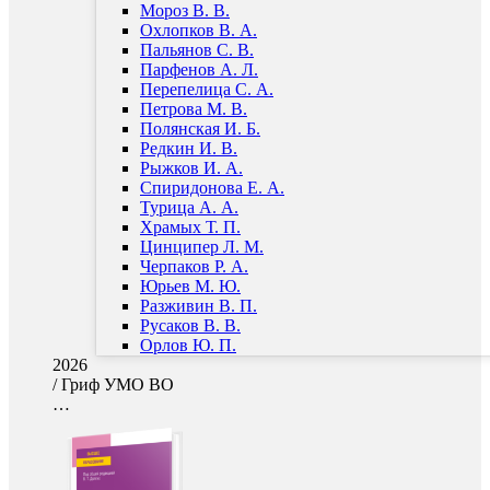
Мороз В. В.
Охлопков В. А.
Пальянов С. В.
Парфенов А. Л.
Перепелица С. А.
Петрова М. В.
Полянская И. Б.
Редкин И. В.
Рыжков И. А.
Спиридонова Е. А.
Турица А. А.
Храмых Т. П.
Цинципер Л. М.
Черпаков Р. А.
Юрьев М. Ю.
Разживин В. П.
Русаков В. В.
Орлов Ю. П.
2026
/
Гриф УМО ВО
…