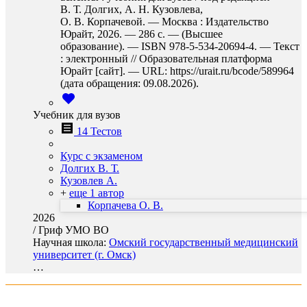
В. Т. Долгих, А. Н. Кузовлева,
О. В. Корпачевой. — Москва : Издательство
Юрайт, 2026. — 286 с. — (Высшее
образование). — ISBN 978-5-534-20694-4. — Текст
: электронный // Образовательная платформа
Юрайт [сайт]. — URL: https://urait.ru/bcode/589964
(дата обращения: 09.08.2026).
Учебник для вузов
14 Тестов
Курс с экзаменом
Долгих В. Т.
Кузовлев А.
+
еще 1 автор
Корпачева О. В.
2026
/
Гриф УМО ВО
Научная школа:
Омский государственный медицинский
университет (г. Омск)
…