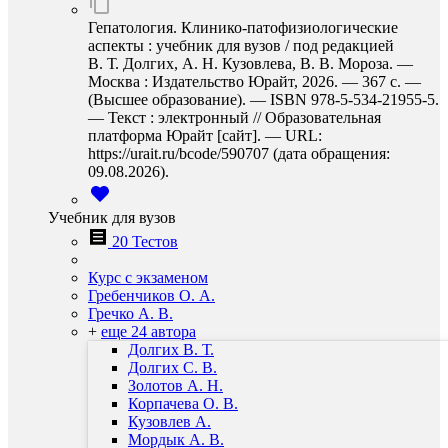
Гепатология. Клинико-патофизиологические
аспекты : учебник для вузов / под редакцией
В. Т. Долгих, А. Н. Кузовлева, В. В. Мороза. —
Москва : Издательство Юрайт, 2026. — 367 с. —
(Высшее образование). — ISBN 978-5-534-21955-5.
— Текст : электронный // Образовательная
платформа Юрайт [сайт]. — URL:
https://urait.ru/bcode/590707 (дата обращения:
09.08.2026).
Учебник для вузов
20 Тестов
Курс с экзаменом
Гребенчиков О. А.
Гречко А. В.
+
еще 24 автора
Долгих В. Т.
Долгих С. В.
Золотов А. Н.
Корпачева О. В.
Кузовлев А.
Мордык А. В.