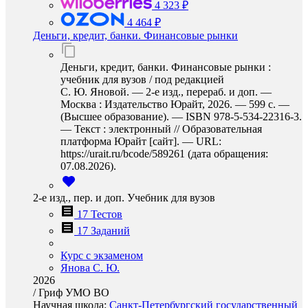
4 323 ₽
4 464 ₽
Деньги, кредит, банки. Финансовые рынки
Деньги, кредит, банки. Финансовые рынки :
учебник для вузов / под редакцией
С. Ю. Яновой. — 2-е изд., перераб. и доп. —
Москва : Издательство Юрайт, 2026. — 599 с. —
(Высшее образование). — ISBN 978-5-534-22316-3.
— Текст : электронный // Образовательная
платформа Юрайт [сайт]. — URL:
https://urait.ru/bcode/589261 (дата обращения:
07.08.2026).
2-е изд., пер. и доп. Учебник для вузов
17 Тестов
17 Заданий
Курс с экзаменом
Янова С. Ю.
2026
/
Гриф УМО ВО
Научная школа:
Санкт-Петербургский государственный