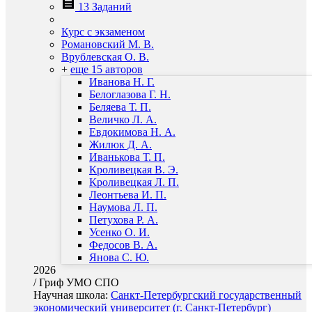
13 Заданий
Курс с экзаменом
Романовский М. В.
Врублевская О. В.
+
еще 15 авторов
Иванова Н. Г.
Белоглазова Г. Н.
Беляева Т. П.
Величко Л. А.
Евдокимова Н. А.
Жилюк Д. А.
Иванькова Т. П.
Кроливецкая В. Э.
Кроливецкая Л. П.
Леонтьева И. П.
Наумова Л. П.
Петухова Р. А.
Усенко О. И.
Федосов В. А.
Янова С. Ю.
2026
/
Гриф УМО СПО
Научная школа:
Санкт-Петербургский государственный
экономический университет (г. Санкт-Петербург)