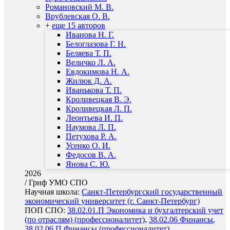
Романовский М. В.
Врублевская О. В.
+
еще 15 авторов
Иванова Н. Г.
Белоглазова Г. Н.
Беляева Т. П.
Величко Л. А.
Евдокимова Н. А.
Жилюк Д. А.
Иванькова Т. П.
Кроливецкая В. Э.
Кроливецкая Л. П.
Леонтьева И. П.
Наумова Л. П.
Петухова Р. А.
Усенко О. И.
Федосов В. А.
Янова С. Ю.
2026
/
Гриф УМО СПО
Научная школа:
Санкт-Петербургский государственный
экономический университет (г. Санкт-Петербург)
ПОП СПО:
38.02.01.П Экономика и бухгалтерский учет
(по отраслям) (профессионалитет)
,
38.02.06 Финансы
,
38.02.06.П Финансы (профессионалитет)