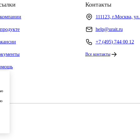
сылки
Контакты
 компании
111123, г.Москва, ул
продукте
help@urait.ru
акансии
+7 (495) 744 00 12
окументы
Все контакты
омощь
ью
ию