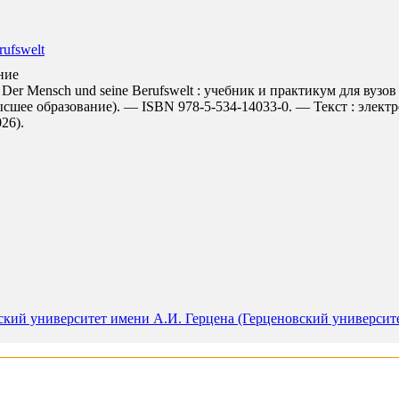
ufswelt
ние
r Mensch und seine Berufswelt : учебник и практикум для вузов /
ысшее образование). — ISBN 978-5-534-14033-0. — Текст : элект
026).
кий университет имени А.И. Герцена (Герценовский университет