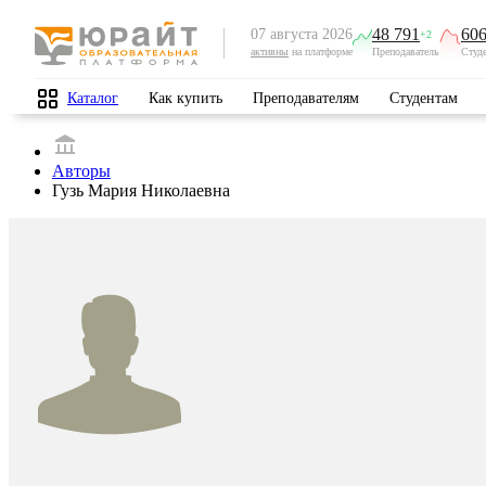
48 791
606
07 августа 2026
+2
активны
на платформе
Преподаватель
Студ
Каталог
Как купить
Преподавателям
Студентам
Авторы
Гузь Мария Николаевна