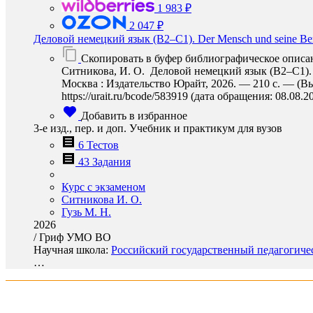
1 983 ₽
2 047 ₽
Деловой немецкий язык (B2–C1). Der Mensch und seine Ber
Скопировать в буфер библиографическое описа
Ситникова, И. О. Деловой немецкий язык (B2–C1). De
Москва : Издательство Юрайт, 2026. — 210 с. — (В
https://urait.ru/bcode/583919 (дата обращения: 08.08.2
Добавить в избранное
3-е изд., пер. и доп. Учебник и практикум для вузов
6 Тестов
43 Задания
Курс с экзаменом
Ситникова И. О.
Гузь М. Н.
2026
/
Гриф УМО ВО
Научная школа:
Российский государственный педагогичес
…