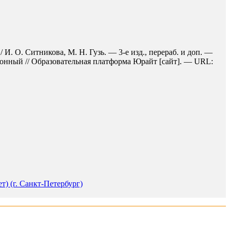
 И. О. Ситникова, М. Н. Гузь. — 3-е изд., перераб. и доп. —
ронный // Образовательная платформа Юрайт [сайт]. — URL:
) (г. Санкт-Петербург)