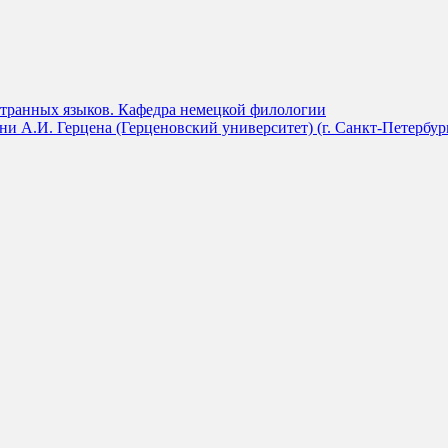
странных языков. Кафедра немецкой филологии
и А.И. Герцена (Герценовский университет) (г. Санкт-Петербур