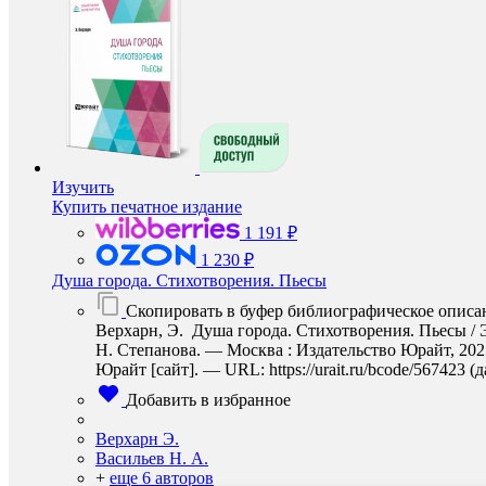
Изучить
Купить печатное издание
1 191 ₽
1 230 ₽
Душа города. Стихотворения. Пьесы
Скопировать в буфер библиографическое описа
Верхарн, Э. Душа города. Стихотворения. Пьесы / Э.
Н. Степанова. — Москва : Издательство Юрайт, 202
Юрайт [сайт]. — URL: https://urait.ru/bcode/567423 (
Добавить в избранное
Верхарн Э.
Васильев Н. А.
+
еще 6 авторов