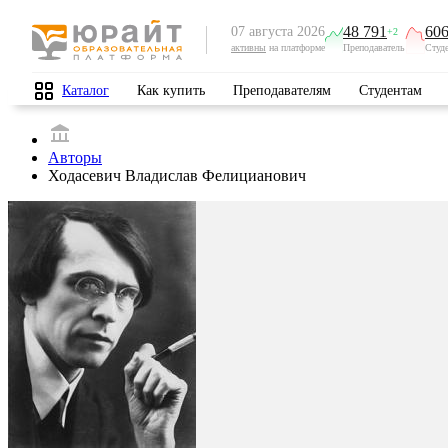
48 791
606
07 августа 2026
+2
активны
на платформе
Преподаватель
Студ
Каталог
Как купить
Преподавателям
Студентам
Авторы
Ходасевич Владислав Фелицианович