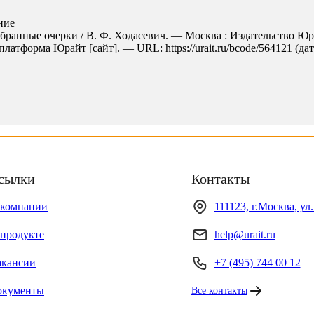
ние
бранные очерки / В. Ф. Ходасевич. — Москва : Издательство Юр
латформа Юрайт [сайт]. — URL: https://urait.ru/bcode/564121 (дат
сылки
Контакты
 компании
111123, г.Москва, ул
продукте
help@urait.ru
акансии
+7 (495) 744 00 12
окументы
Все контакты