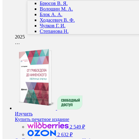
Брюсов В. Я.
Волошин М. А.
Блок А. А.
Ходасевич В. Ф.
Чулков Г. И.
Степанова Н.
2025
…
Изучить
Купить печатное издание
2 549 ₽
2 632 ₽