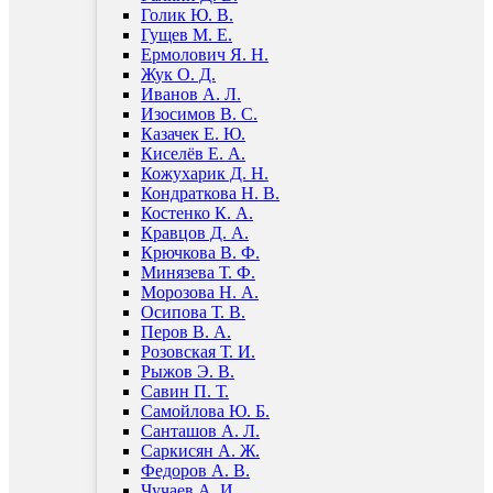
Голик Ю. В.
Гущев М. Е.
Ермолович Я. Н.
Жук О. Д.
Иванов А. Л.
Изосимов В. С.
Казачек Е. Ю.
Киселёв Е. А.
Кожухарик Д. Н.
Кондраткова Н. В.
Костенко К. А.
Кравцов Д. А.
Крючкова В. Ф.
Минязева Т. Ф.
Морозова Н. А.
Осипова Т. В.
Перов В. А.
Розовская Т. И.
Рыжов Э. В.
Савин П. Т.
Самойлова Ю. Б.
Санташов А. Л.
Саркисян А. Ж.
Федоров А. В.
Чучаев А. И.