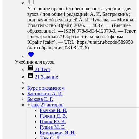
Уголовное право. Особенная часть : учебник для
вузов / под общей редакцией А. И. Бастрыкина ;
под научной редакцией А. И. Чучаева. — Москва :
Издательство Юрайт, 2026. — 468 с. — (Высшее
образование). — ISBN 978-5-534-12079-0. — Текст
: электронный // Образовательная платформа
Юрайт [сайт]. — URL: https://urait.ru/bcode/589950
(дата обращения: 08.08.2026).
Учебник для вузов
21 Тест
21 Задание
Курс с экзаменом
Бастрыкин А. И.
Быкова Е. Г.
+
еще 27 авторов
Бычков В. В.
Галкин Д. В.
Голик Ю. В.
Гущев М. Е.
Ермолович Я. Н.
Жук О. Д.