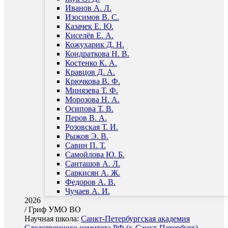
Иванов А. Л.
Изосимов В. С.
Казачек Е. Ю.
Киселёв Е. А.
Кожухарик Д. Н.
Кондраткова Н. В.
Костенко К. А.
Кравцов Д. А.
Крючкова В. Ф.
Минязева Т. Ф.
Морозова Н. А.
Осипова Т. В.
Перов В. А.
Розовская Т. И.
Рыжов Э. В.
Савин П. Т.
Самойлова Ю. Б.
Санташов А. Л.
Саркисян А. Ж.
Федоров А. В.
Чучаев А. И.
2026
/
Гриф УМО ВО
Научная школа:
Санкт-Петербургская академия
Следственного комитета РФ (г. Санкт-Петербург)