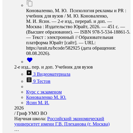
Коноваленко, М. Ю. Психология рекламы и PR :
учебник для вузов / М. Ю. Коноваленко,
М. И. Ясин. — 2-е изд., перераб. и доп. —
Москва : Издательство Юрайт, 2026. — 451 с. —
(Высшее образование). — ISBN 978-5-534-18861-5.
— Текст : электронный // Образовательная
платформа Юрайт [сайт]. — URL:
https://urait.ru/bcode/582925 (дата обращения:
08.08.2026).
2-е изд., пер. и доп. Учебник для вузов
3 Видеоматериала
9 Тестов
Курс с экзаменом
Коноваленко М. Ю.
Ясин М. И.
2026
/
Гриф УМО ВО
Научная школа:
Российский экономический
университет имени Г.В. Плеханова (г. Москва)
…