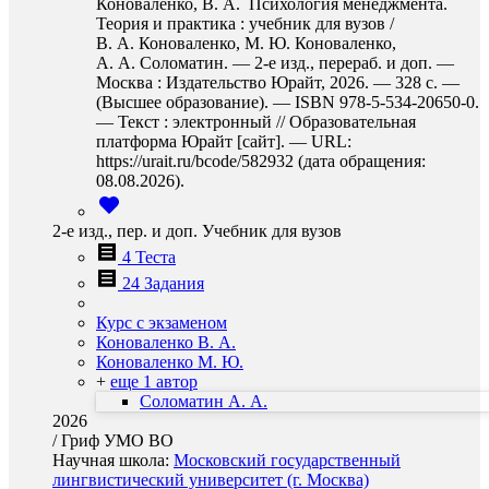
Коноваленко, В. А. Психология менеджмента.
Теория и практика : учебник для вузов /
В. А. Коноваленко, М. Ю. Коноваленко,
А. А. Соломатин. — 2-е изд., перераб. и доп. —
Москва : Издательство Юрайт, 2026. — 328 с. —
(Высшее образование). — ISBN 978-5-534-20650-0.
— Текст : электронный // Образовательная
платформа Юрайт [сайт]. — URL:
https://urait.ru/bcode/582932 (дата обращения:
08.08.2026).
2-е изд., пер. и доп. Учебник для вузов
4 Теста
24 Задания
Курс с экзаменом
Коноваленко В. А.
Коноваленко М. Ю.
+
еще 1 автор
Соломатин А. А.
2026
/
Гриф УМО ВО
Научная школа:
Московский государственный
лингвистический университет (г. Москва)