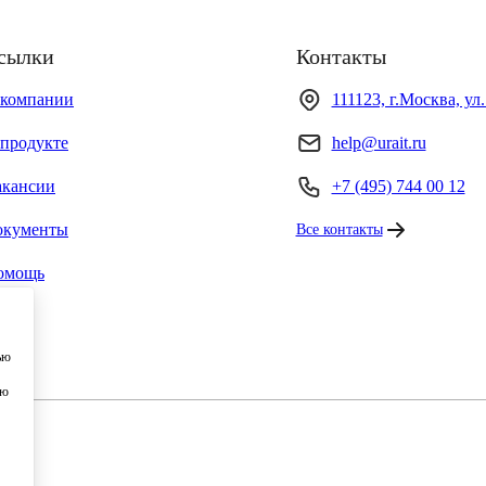
сылки
Контакты
 компании
111123, г.Москва, ул
продукте
help@urait.ru
акансии
+7 (495) 744 00 12
окументы
Все контакты
омощь
ью
ию