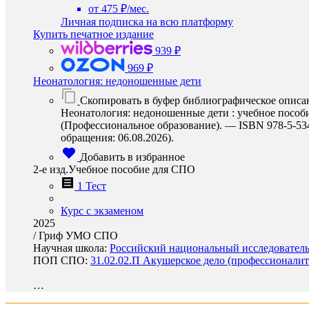
от 475 ₽/мес.
Личная подписка на всю платформу
Купить печатное издание
939 ₽
969 ₽
Неонатология: недоношенные дети
Скопировать в буфер библиографическое описа
Неонатология: недоношенные дети : учебное пособи
(Профессиональное образование). — ISBN 978-5-534-1
обращения: 06.08.2026).
Добавить в избранное
2-е изд.Учебное пособие для СПО
1 Тест
Курс с экзаменом
2025
/
Гриф УМО СПО
Научная школа:
Российский национальный исследователь
ПОП СПО:
31.02.02.П Акушерское дело (профессионалит
…