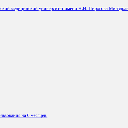
ский медицинский университет имени Н.И. Пирогова Минздрава
льзования на 6 месяцев.