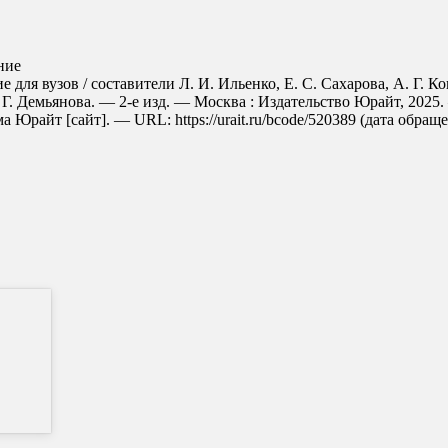
ние
для вузов / составители Л. И. Ильенко, Е. С. Сахарова, А. Г. К
Т. Г. Демьянова. — 2-е изд. — Москва : Издательство Юрайт, 202
Юрайт [сайт]. — URL: https://urait.ru/bcode/520389 (дата обраще