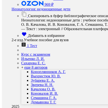
969 ₽
Неонатология: недоношенные дети
Скопировать в буфер библиографическое описа
Неонатология: недоношенные дети : учебное пособие 
О. В. Качалова, И. В. Коновалов, Г. А. Семашина, 
— Текст : электронный // Образовательная платформа 
Добавить в избранное
2-е изд.Учебное пособие для вузов
1 Тест
Курс с экзаменом
Ильенко Л. И.
Сахарова Е. С.
+
еще 8 авторов
Коноплянников А. Г.
Выхристюк Ю. В.
Зубарева Е. А.
Зверева Н. Н.
Качалова О. В.
Коновалов И. В.
Семашина Г. А.
Демьянова Т. Г.
2025