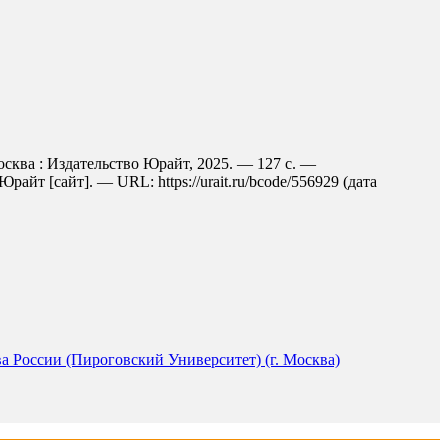
сква : Издательство Юрайт, 2025. — 127 с. —
йт [сайт]. — URL: https://urait.ru/bcode/556929 (дата
 России (Пироговский Университет) (г. Москва)