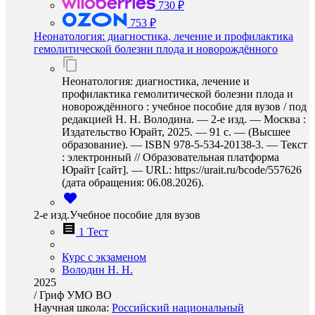
730 ₽
753 ₽
Неонатология: диагностика, лечение и профилактика
гемолитической болезни плода и новорождённого
Неонатология: диагностика, лечение и
профилактика гемолитической болезни плода и
новорождённого : учебное пособие для вузов / под
редакцией Н. Н. Володина. — 2-е изд. — Москва :
Издательство Юрайт, 2025. — 91 с. — (Высшее
образование). — ISBN 978-5-534-20138-3. — Текст
: электронный // Образовательная платформа
Юрайт [сайт]. — URL: https://urait.ru/bcode/557626
(дата обращения: 06.08.2026).
2-е изд.Учебное пособие для вузов
1 Тест
Курс с экзаменом
Володин Н. Н.
2025
/
Гриф УМО ВО
Научная школа:
Российский национальный