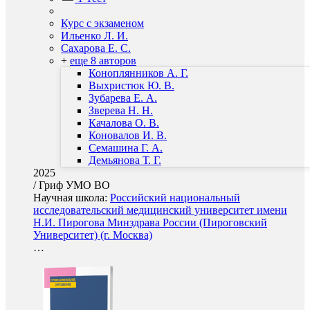
Курс с экзаменом
Ильенко Л. И.
Сахарова Е. С.
+
еще 8 авторов
Коноплянников А. Г.
Выхристюк Ю. В.
Зубарева Е. А.
Зверева Н. Н.
Качалова О. В.
Коновалов И. В.
Семашина Г. А.
Демьянова Т. Г.
2025
/
Гриф УМО ВО
Научная школа:
Российский национальный
исследовательский медицинский университет имени
Н.И. Пирогова Минздрава России (Пироговский
Университет) (г. Москва)
…