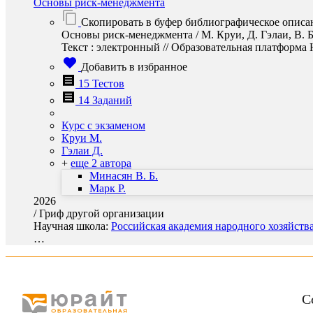
Основы риск-менеджмента
Скопировать в буфер библиографическое описа
Основы риск-менеджмента / М. Круи, Д. Гэлаи, В. 
Текст : электронный // Образовательная платформа Юр
Добавить в избранное
15 Тестов
14 Заданий
Курс с экзаменом
Круи М.
Гэлаи Д.
+
еще 2 автора
Минасян В. Б.
Марк Р.
2026
/
Гриф другой организации
Научная школа:
Российская академия народного хозяйств
…
С