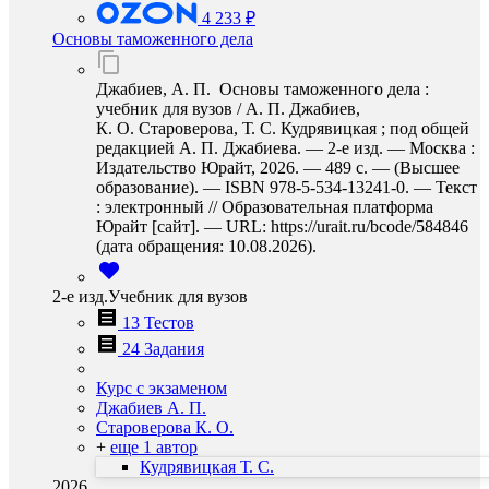
4 233 ₽
Основы таможенного дела
Джабиев, А. П. Основы таможенного дела :
учебник для вузов / А. П. Джабиев,
К. О. Староверова, Т. С. Кудрявицкая ; под общей
редакцией А. П. Джабиева. — 2-е изд. — Москва :
Издательство Юрайт, 2026. — 489 с. — (Высшее
образование). — ISBN 978-5-534-13241-0. — Текст
: электронный // Образовательная платформа
Юрайт [сайт]. — URL: https://urait.ru/bcode/584846
(дата обращения: 10.08.2026).
2-е изд.Учебник для вузов
13 Тестов
24 Задания
Курс с экзаменом
Джабиев А. П.
Староверова К. О.
+
еще 1 автор
Кудрявицкая Т. С.
2026