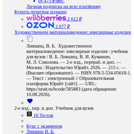
от 475 ₽/мес.
Личная подписка на всю платформу
Купить печатное издание
2 012 ₽
2 077 ₽
Художественное материаловедение: ювелирные изделия
Лившиц, В. Б. Художественное
материаловедение: ювелирные изделия : учебник
для вузов / В. Б. Лившиц, В. И. Куманин,
М. Л. Соколова. — 2-е изд., перераб. и доп. —
Москва : Издательство Юрайт, 2026. — 215 с. —
(Высшее образование). — ISBN 978-5-534-05618-1.
— Текст : электронный // Образовательная
платформа Юрайт [сайт]. — URL:
https://urait.ru/bcode/585883 (дата обращения:
10.08.2026).
2-е изд., пер. и доп. Учебник для вузов
16 Тестов
Курс с экзаменом
Лившиц В. Б.