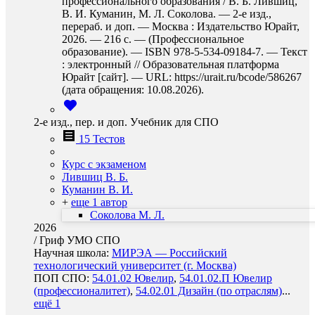
профессионального образования / В. Б. Лившиц,
В. И. Куманин, М. Л. Соколова. — 2-е изд.,
перераб. и доп. — Москва : Издательство Юрайт,
2026. — 216 с. — (Профессиональное
образование). — ISBN 978-5-534-09184-7. — Текст
: электронный // Образовательная платформа
Юрайт [сайт]. — URL: https://urait.ru/bcode/586267
(дата обращения: 10.08.2026).
2-е изд., пер. и доп. Учебник для СПО
15 Тестов
Курс с экзаменом
Лившиц В. Б.
Куманин В. И.
+
еще 1 автор
Соколова М. Л.
2026
/
Гриф УМО СПО
Научная школа:
МИРЭА — Российский
технологический университет (г. Москва)
ПОП СПО:
54.01.02 Ювелир
,
54.01.02.П Ювелир
(профессионалитет)
,
54.02.01 Дизайн (по отраслям)
...
ещё 1