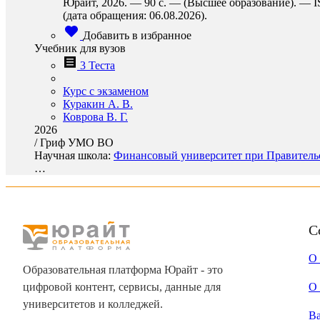
Юрайт, 2026. — 90 с. — (Высшее образование). — IS
(дата обращения: 06.08.2026).
Добавить в избранное
Учебник для вузов
3 Теста
Курс с экзаменом
Куракин А. В.
Коврова В. Г.
2026
/
Гриф УМО ВО
Научная школа:
Финансовый университет при Правительс
…
С
О
Образовательная платформа Юрайт - это
цифровой контент, сервисы, данные для
О 
университетов и колледжей.
В