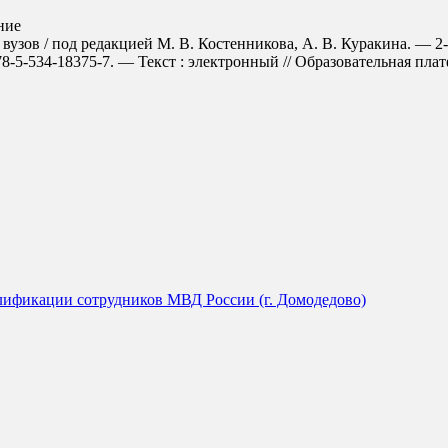
ние
узов / под редакцией М. В. Костенникова, А. В. Куракина. — 2-е
5-534-18375-7. — Текст : электронный // Образовательная платфо
ификации сотрудников МВД России (г. Домодедово)