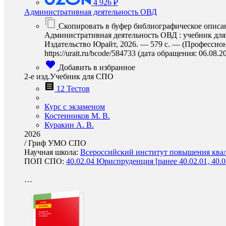
4 926 ₽
Административная деятельность ОВД
Скопировать в буфер библиографическое описа
Административная деятельность ОВД : учебник для 
Издательство Юрайт, 2026. — 579 с. — (Профессион
https://urait.ru/bcode/584733 (дата обращения: 06.08.2
Добавить в избранное
2-е изд.Учебник для СПО
12 Тестов
Курс с экзаменом
Костенников М. В.
Куракин А. В.
2026
/
Гриф УМО СПО
Научная школа:
Всероссийский институт повышения квал
ПОП СПО:
40.02.04 Юриспруденция [ранее 40.02.01, 40.0
…