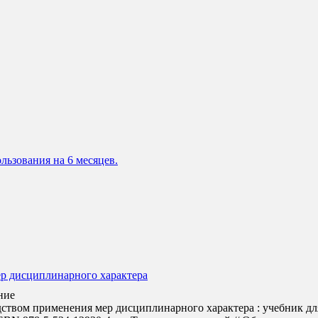
льзования на 6 месяцев.
р дисциплинарного характера
ние
твом применения мер дисциплинарного характера : учебник для в