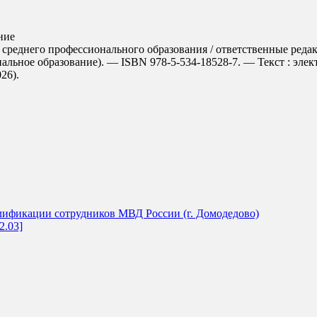
ние
среднего профессионального образования / ответственные редак
альное образование). — ISBN 978-5-534-18528-7. — Текст : эле
026).
ификации сотрудников МВД России (г. Домодедово)
2.03]