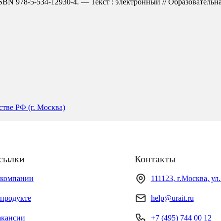
BN 978-5-534-12930-4. — Текст : электронный // Образовательная 
тве РФ (г. Москва)
сылки
Контакты
 компании
111123, г.Москва, ул
продукте
help@urait.ru
акансии
+7 (495) 744 00 12