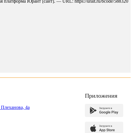
платформа Юрайт [сайт]. — URL: https://urait.ru/bcode/588320
Приложения
. Плеханова, 4а