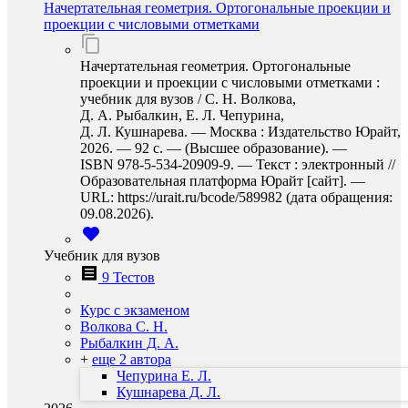
Начертательная геометрия. Ортогональные проекции и
проекции с числовыми отметками
Начертательная геометрия. Ортогональные
проекции и проекции с числовыми отметками :
учебник для вузов / С. Н. Волкова,
Д. А. Рыбалкин, Е. Л. Чепурина,
Д. Л. Кушнарева. — Москва : Издательство Юрайт,
2026. — 92 с. — (Высшее образование). —
ISBN 978-5-534-20909-9. — Текст : электронный //
Образовательная платформа Юрайт [сайт]. —
URL: https://urait.ru/bcode/589982 (дата обращения:
09.08.2026).
Учебник для вузов
9 Тестов
Курс с экзаменом
Волкова С. Н.
Рыбалкин Д. А.
+
еще 2 автора
Чепурина Е. Л.
Кушнарева Д. Л.