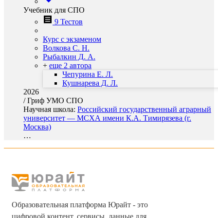
Учебник для СПО
9 Тестов
Курс с экзаменом
Волкова С. Н.
Рыбалкин Д. А.
+
еще 2 автора
Чепурина Е. Л.
Кушнарева Д. Л.
2026
/
Гриф УМО СПО
Научная школа:
Российский государственный аграрный
университет — МСХА имени К.А. Тимирязева (г.
Москва)
…
Образовательная платформа Юрайт - это
цифровой контент, сервисы, данные для