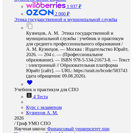
1 937 ₽
2 000 ₽
Этика государственной и муниципальной службы
Кузнецов, А. М. Этика государственной и
муниципальной службы : учебник и практикум
для среднего профессионального образования /
А. М. Кузнецов. — Москва : Издательство Юрайт,
2026. — 204 с. — (Профессиональное
образование). — ISBN 978-5-534-21673-8. — Текст
: электронный // Образовательная платформа
Юрайт [сайт]. — URL: https://urait.ru/bcode/583743
(дата обращения: 09.08.2026).
Учебник и практикум для СПО
4 Теста
Курс с экзаменом
Кузнецов А. М.
2026
/
Гриф УМО СПО
Научная школа:
Финансовый университет при