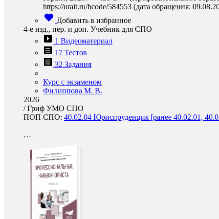
https://urait.ru/bcode/584553 (дата обращения: 09.08.2
Добавить в избранное
4-е изд., пер. и доп. Учебник для СПО
1 Видеоматериал
17 Тестов
32 Задания
Курс с экзаменом
Филиппова М. В.
2026
/
Гриф УМО СПО
ПОП СПО:
40.02.04 Юриспруденция [ранее 40.02.01, 40.0
…