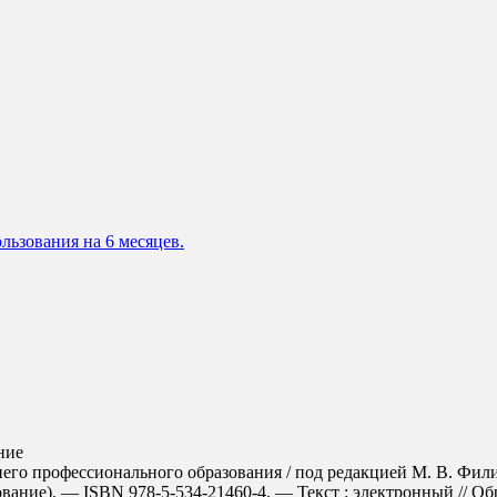
льзования на 6 месяцев.
ние
его профессионального образования / под редакцией М. В. Филип
вание). — ISBN 978-5-534-21460-4. — Текст : электронный // О