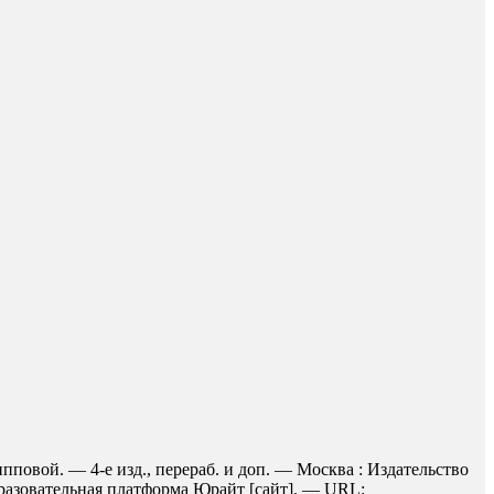
повой. — 4-е изд., перераб. и доп. — Москва : Издательство
бразовательная платформа Юрайт [сайт]. — URL: