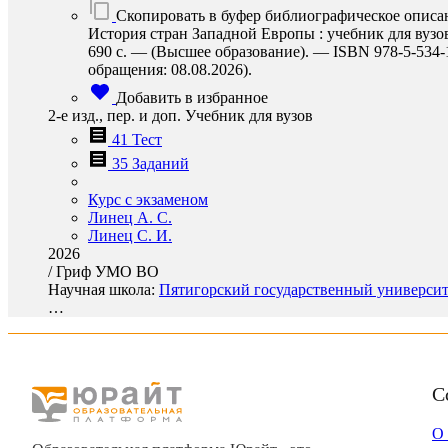
Скопировать в буфер библиографическое описа
История стран Западной Европы : учебник для вузов
690 с. — (Высшее образование). — ISBN 978-5-534-18
обращения: 08.08.2026).
Добавить в избранное
2-е изд., пер. и доп. Учебник для вузов
41 Тест
35 Заданий
Курс с экзаменом
Линец А. С.
Линец С. И.
2026
/
Гриф УМО ВО
Научная школа:
Пятигорский государственный университе
…
С
О