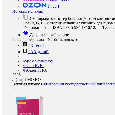
1 723 ₽
История испании
Скопировать в буфер библиографическое описа
Зюзин, В. В. История испании : учебник для вузов /
образование). — ISBN 978-5-534-18167-8. — Текст : 
Добавить в избранное
2-е изд., пер. и доп. Учебник для вузов
13 Тестов
13 Заданий
Курс с экзаменом
Зюзин В. В.
Лебедев Г. Ю.
2026
/
Гриф УМО ВО
Научная школа:
Пятигорский государственный университе
…