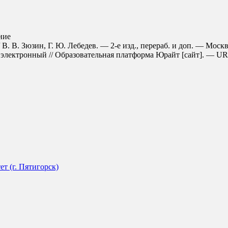
ние
 В. В. Зюзин, Г. Ю. Лебедев. — 2-е изд., перераб. и доп. — Мос
электронный // Образовательная платформа Юрайт [сайт]. — URL: h
т (г. Пятигорск)