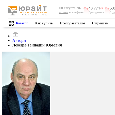
48 774
60
08 августа 2026
-17
активны
на платформе
Преподавателя
Студ
Каталог
Как купить
Преподавателям
Студентам
Авторы
Лебедев Геннадий Юрьевич