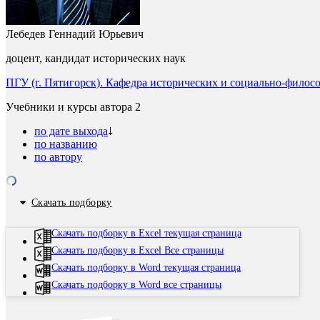
Лебедев Геннадий Юрьевич
доцент, кандидат исторических наук
ПГУ (г. Пятигорск). Кафедра исторических и социально-филос
Учебники и курсы автора
2
по дате выхода
по названию
по автору
Скачать подборку
Скачать подборку в Excel текущая страница
Скачать подборку в Excel Все страницы
Скачать подборку в Word текущая страница
Скачать подборку в Word все страницы