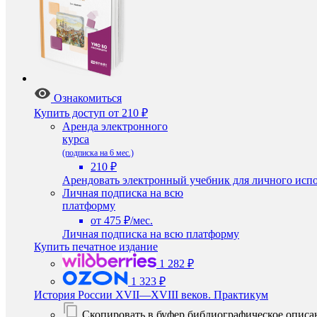
Ознакомиться
Купить доступ
от 210 ₽
Аренда электронного
курса
(подписка на 6 мес.)
210 ₽
Арендовать электронный учебник для личного испо
Личная подписка на всю
платформу
от 475 ₽/мес.
Личная подписка на всю платформу
Купить печатное издание
1 282 ₽
1 323 ₽
История России XVII—XVIII веков. Практикум
Скопировать в буфер библиографическое описа