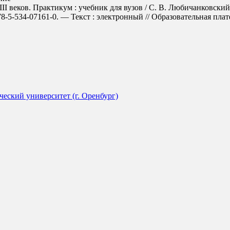
веков. Практикум : учебник для вузов / С. В. Любичанковский. 
5-534-07161-0. — Текст : электронный // Образовательная платфо
еский университет (г. Оренбург)