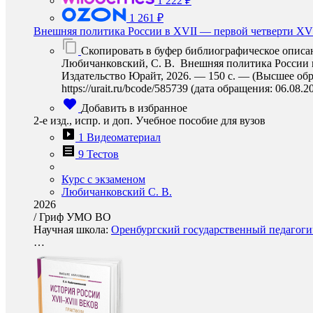
1 222 ₽
1 261 ₽
Внешняя политика России в XVII — первой четверти XVI
Скопировать в буфер библиографическое описа
Любичанковский, С. В. Внешняя политика России в X
Издательство Юрайт, 2026. — 150 с. — (Высшее обр
https://urait.ru/bcode/585739 (дата обращения: 06.08.2
Добавить в избранное
2-е изд., испр. и доп. Учебное пособие для вузов
1 Видеоматериал
9 Тестов
Курс с экзаменом
Любичанковский С. В.
2026
/
Гриф УМО ВО
Научная школа:
Оренбургский государственный педагогич
…