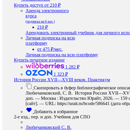
Купить доступ
от 210 ₽
Аренда электронного
курса
(подписка на 6 мес.)
210 ₽
Арендовать электронный учебник для личного испо
Личная подписка на всю
платформу
от 475 ₽/мес.
Личная подписка на всю платформу
Купить печатное издание
1 282 ₽
1 323 ₽
История России XVII—XVIII веков. Практикум
Скопировать в буфер библиографическое описа
Любичанковский, С. В. История России XVII—XVIII 
доп. — Москва : Издательство Юрайт, 2026. — 159 
[сайт]. — URL: https://urait.ru/bcode/586641 (дата об
Добавить в избранное
2-е изд., пер. и доп. Учебник для СПО
Любичанковский С. В.