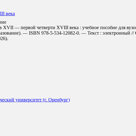
II века
ние
VII — первой четверти XVIII века : учебное пособие для вузов 
азование). — ISBN 978-5-534-12082-0. — Текст : электронный /
026).
еский университет (г. Оренбург)