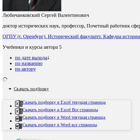
Любичанковский Сергей Валентинович
доктор исторических наук, профессор, Почетный работник сф
ОГПУ (г. Оренбург). Исторический факультет. Кафедра истори
Учебники и курсы автора
5
по дате выхода
по названию
по автору
Скачать подборку
Скачать подборку в Excel текущая страница
Скачать подборку в Excel Все страницы
Скачать подборку в Word текущая страница
Скачать подборку в Word все страницы