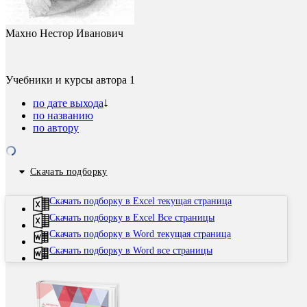
Махно Нестор Иванович
Учебники и курсы автора
1
по дате выхода
по названию
по автору
Скачать подборку
Скачать подборку в Excel текущая страница
Скачать подборку в Excel Все страницы
Скачать подборку в Word текущая страница
Скачать подборку в Word все страницы