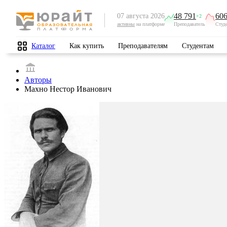
48 791
606
07 августа 2026
+2
активны
на платформе
Преподаватель
Студ
Каталог
Как купить
Преподавателям
Студентам
Авторы
Махно Нестор Иванович