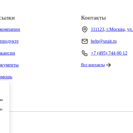
сылки
Контакты
 компании
111123, г.Москва, ул
продукте
help@urait.ru
акансии
+7 (495) 744 00 12
окументы
Все контакты
омощь
ью
ию