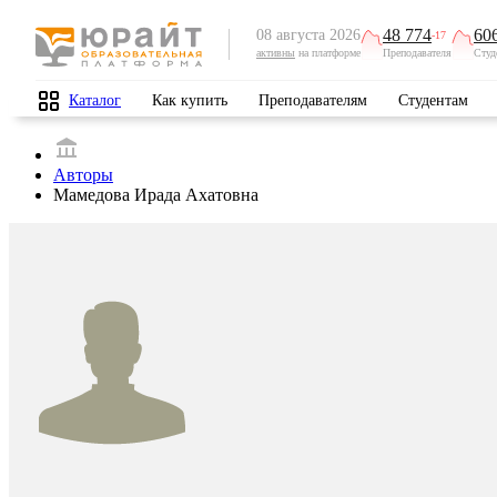
48 774
60
08 августа 2026
-17
активны
на платформе
Преподавателя
Студ
Каталог
Как купить
Преподавателям
Студентам
Авторы
Мамедова Ирада Ахатовна