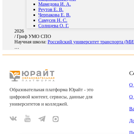
Мамедова И. А.
Реутов Е. В.
Черпакова Е. В.
Самусев Н. С.
Солнцева О. Г.
2026
/
Гриф УМО СПО
Научная школа:
Российский университет транспорта (МИИ
…
С
О
Образовательная платформа Юрайт - это
цифровой контент, сервисы, данные для
О 
университетов и колледжей.
В
Д
П