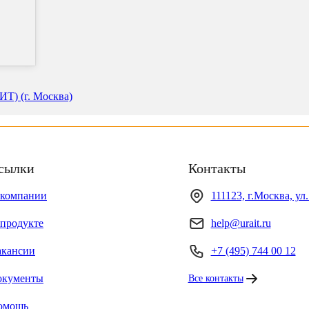
Т) (г. Москва)
сылки
Контакты
 компании
111123, г.Москва, ул
продукте
help@urait.ru
акансии
+7 (495) 744 00 12
окументы
Все контакты
омощь