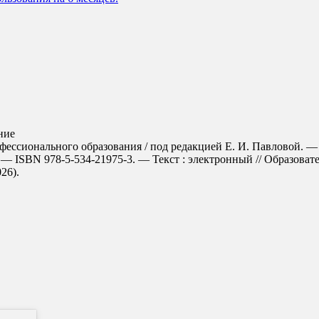
ние
фессионального образования / под редакцией Е. И. Павловой. — 3
 — ISBN 978-5-534-21975-3. — Текст : электронный // Образова
026).