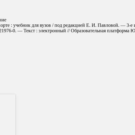
ние
рте : учебник для вузов / под редакцией Е. И. Павловой. — 3-е 
976-0. — Текст : электронный // Образовательная платформа Юрайт