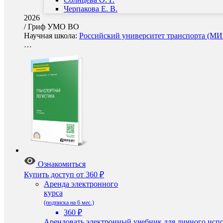
Черпакова Е. В.
2026
/
Гриф УМО ВО
Научная школа:
Российский университет транспорта (МИИ
…
Ознакомиться
Купить доступ
от 360 ₽
Аренда электронного
курса
(подписка на 6 мес.)
360 ₽
Арендовать электронный учебник для личного испо