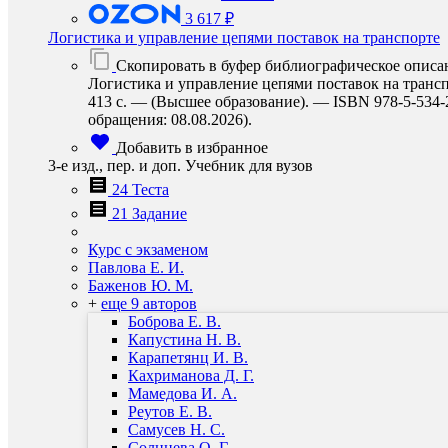
3 617 ₽
Логистика и управление цепями поставок на транспорте
Скопировать в буфер библиографическое описа
Логистика и управление цепями поставок на транспо
413 с. — (Высшее образование). — ISBN 978-5-534-21
обращения: 08.08.2026).
Добавить в избранное
3-е изд., пер. и доп. Учебник для вузов
24 Теста
21 Задание
Курс с экзаменом
Павлова Е. И.
Баженов Ю. М.
+
еще 9 авторов
Боброва Е. В.
Капустина Н. В.
Карапетянц И. В.
Кахриманова Д. Г.
Мамедова И. А.
Реутов Е. В.
Самусев Н. С.
Солнцева О. Г.