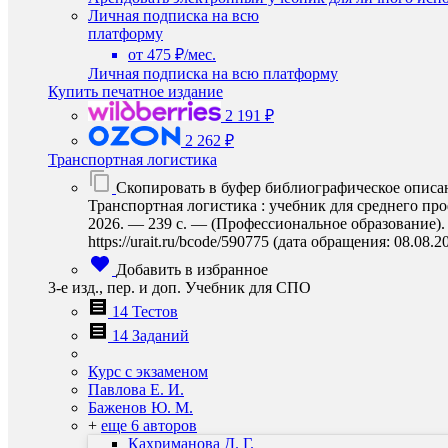
Личная подписка на всю
платформу
от 475 ₽/мес.
Личная подписка на всю платформу
Купить печатное издание
2 191 ₽
2 262 ₽
Транспортная логистика
Скопировать в буфер библиографическое описа
Транспортная логистика : учебник для среднего про
2026. — 239 с. — (Профессиональное образование).
https://urait.ru/bcode/590775 (дата обращения: 08.08.2
Добавить в избранное
3-е изд., пер. и доп. Учебник для СПО
14 Тестов
14 Заданий
Курс с экзаменом
Павлова Е. И.
Баженов Ю. М.
+
еще 6 авторов
Кахриманова Д. Г.