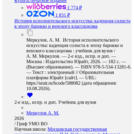
Купить печатное издание
1 774 ₽
1 831 ₽
История исполнительского искусства: каденция солиста
в эпоху барокко и венского классицизма
Меркулов, А. М. История исполнительского
искусства: каденция солиста в эпоху барокко и
венского классицизма : учебник для вузов /
А. М. Меркулов. — 2-е изд., испр. и доп. —
Москва : Издательство Юрайт, 2026. — 182 с. —
(Высшее образование). — ISBN 978-5-534-13281-6.
— Текст : электронный // Образовательная
платформа Юрайт [сайт]. — URL:
https://urait.ru/bcode/588082 (дата обращения:
10.08.2026).
2-е изд., испр. и доп. Учебник для вузов
Меркулов А. М.
2026
/
Гриф УМО ВО
Научная школа:
Московская государственная