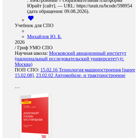
: электронный // Образовательная платформа
Юрайт [сайт]. — URL: https://urait.ru/bcode/598954
(дата обращения: 09.08.2026).
Учебник для СПО
Михайлов Ю. Б.
2026
/
Гриф УМО СПО
Научная школа:
Московский авиационный институт
(национальный исследовательский университет) (г.
Москва)
ПОП СПО:
15.02.16 Технология машиностроения [ранее
15.02.08]
,
23.02.02 Автомобиле- и тракторостроение
…