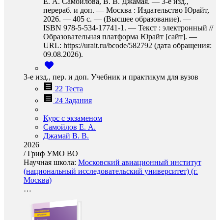
Е. А. Самойлова, В. В. Джамая. — 3-е изд.,
перераб. и доп. — Москва : Издательство Юрайт,
2026. — 405 с. — (Высшее образование). —
ISBN 978-5-534-17741-1. — Текст : электронный //
Образовательная платформа Юрайт [сайт]. —
URL: https://urait.ru/bcode/582792 (дата обращения:
09.08.2026).
3-е изд., пер. и доп. Учебник и практикум для вузов
22 Теста
24 Задания
Курс с экзаменом
Самойлов Е. А.
Джамай В. В.
2026
/
Гриф УМО ВО
Научная школа:
Московский авиационный институт
(национальный исследовательский университет) (г.
Москва)
…