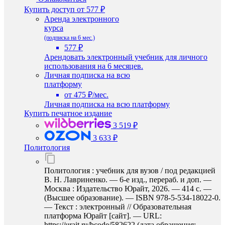
Купить доступ
от 577 ₽
Аренда электронного
курса
(подписка на 6 мес.)
577 ₽
Арендовать электронный учебник для личного
использования на 6 месяцев.
Личная подписка на всю
платформу
от 475 ₽/мес.
Личная подписка на всю платформу
Купить печатное издание
3 519 ₽
3 633 ₽
Политология
Политология : учебник для вузов / под редакцией
В. Н. Лавриненко. — 6-е изд., перераб. и доп. —
Москва : Издательство Юрайт, 2026. — 414 с. —
(Высшее образование). — ISBN 978-5-534-18022-0.
— Текст : электронный // Образовательная
платформа Юрайт [сайт]. — URL:
https://urait.ru/bcode/582622 (дата обращения: