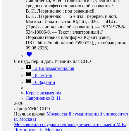
Лавриненко, В. Н. Политология : учебник для
среднего профессионального образования /
В. Н. Лавриненко ; под редакцией
В. Н. Лавриненко. — 6-е изд., перераб. и доп. —
Москва : Издательство Юрайт, 2026. — 414 с. —
(Профессиональное образование). — ISBN 978-5-
534-18006-0. — Текст : электронный //
Образовательная платформа Юрайт [сайт]. —
URL: https://urait.ru/bcode/590579 (дата обращения:
09.08.2026).
6-е изд., пер. и доп. Учебник для СПО
12 Видеоматериалов
18 Тестов
16 Заданий
Курс с экзаменом
Лавриненко В. Н.
2026
/
Гриф УМО СПО
Научная школа:
Московский гуманитарный университет
(г. Москва)
Московский государственный университет имени М.В.
Ломоносова (г. Москва)