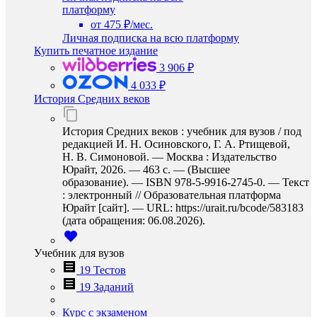
платформу
от 475 ₽/мес.
Личная подписка на всю платформу
Купить печатное издание
3 906 ₽
4 033 ₽
История Средних веков
История Средних веков : учебник для вузов / под
редакцией И. Н. Осиновского, Г. А. Ртищевой,
Н. В. Симоновой. — Москва : Издательство
Юрайт, 2026. — 463 с. — (Высшее
образование). — ISBN 978-5-9916-2745-0. — Текст
: электронный // Образовательная платформа
Юрайт [сайт]. — URL: https://urait.ru/bcode/583183
(дата обращения: 06.08.2026).
Учебник для вузов
19 Тестов
19 Заданий
Курс с экзаменом