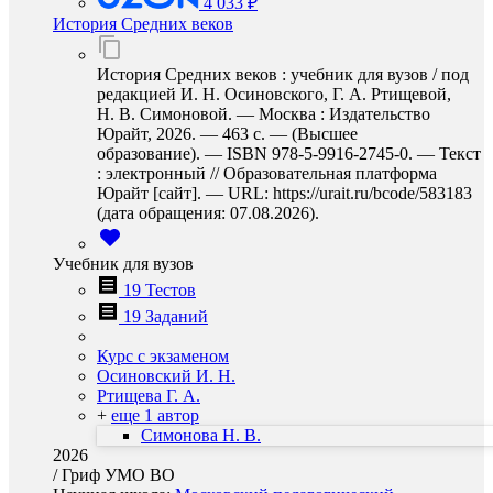
4 033 ₽
История Средних веков
История Средних веков : учебник для вузов / под
редакцией И. Н. Осиновского, Г. А. Ртищевой,
Н. В. Симоновой. — Москва : Издательство
Юрайт, 2026. — 463 с. — (Высшее
образование). — ISBN 978-5-9916-2745-0. — Текст
: электронный // Образовательная платформа
Юрайт [сайт]. — URL: https://urait.ru/bcode/583183
(дата обращения: 07.08.2026).
Учебник для вузов
19 Тестов
19 Заданий
Курс с экзаменом
Осиновский И. Н.
Ртищева Г. А.
+
еще 1 автор
Симонова Н. В.
2026
/
Гриф УМО ВО