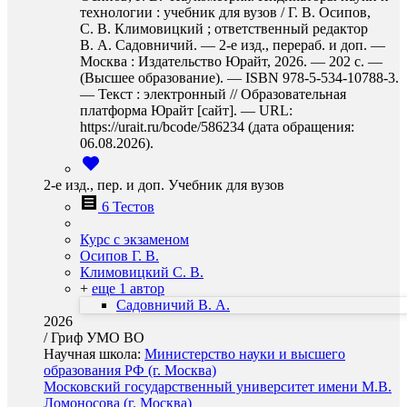
технологии : учебник для вузов / Г. В. Осипов,
С. В. Климовицкий ; ответственный редактор
В. А. Садовничий. — 2-е изд., перераб. и доп. —
Москва : Издательство Юрайт, 2026. — 202 с. —
(Высшее образование). — ISBN 978-5-534-10788-3.
— Текст : электронный // Образовательная
платформа Юрайт [сайт]. — URL:
https://urait.ru/bcode/586234 (дата обращения:
06.08.2026).
2-е изд., пер. и доп. Учебник для вузов
6 Тестов
Курс с экзаменом
Осипов Г. В.
Климовицкий С. В.
+
еще 1 автор
Садовничий В. А.
2026
/
Гриф УМО ВО
Научная школа:
Министерство науки и высшего
образования РФ (г. Москва)
Московский государственный университет имени М.В.
Ломоносова (г. Москва)