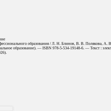
ние
фессионального образования / Л. Н. Блинов, В. В. Полякова, А. 
альное образование). — ISBN 978-5-534-19148-6. — Текст : эле
026).