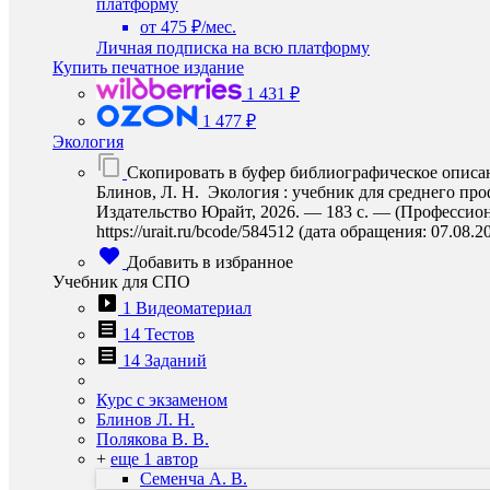
платформу
от 475 ₽/мес.
Личная подписка на всю платформу
Купить печатное издание
1 431 ₽
1 477 ₽
Экология
Скопировать в буфер библиографическое описа
Блинов, Л. Н. Экология : учебник для среднего про
Издательство Юрайт, 2026. — 183 с. — (Профессион
https://urait.ru/bcode/584512 (дата обращения: 07.08.2
Добавить в избранное
Учебник для СПО
1 Видеоматериал
14 Тестов
14 Заданий
Курс с экзаменом
Блинов Л. Н.
Полякова В. В.
+
еще 1 автор
Семенча А. В.