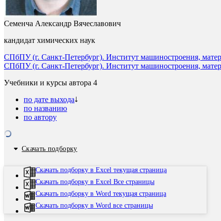
Семенча Александр Вячеславович
кандидат химических наук
СПбПУ (г. Санкт-Петербург). Институт машиностроения, мате
СПбПУ (г. Санкт-Петербург). Институт машиностроения, мате
Учебники и курсы автора
4
по дате выхода
по названию
по автору
Скачать подборку
Скачать подборку в Excel текущая страница
Скачать подборку в Excel Все страницы
Скачать подборку в Word текущая страница
Скачать подборку в Word все страницы