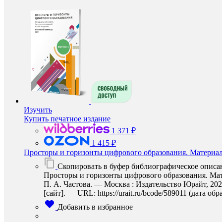
Изучить
Купить печатное издание
1 371 ₽
1 415 ₽
Просторы и горизонты цифрового образования. Материал
Скопировать в буфер библиографическое описа
Просторы и горизонты цифрового образования. Мат
П. А. Частова. — Москва : Издательство Юрайт, 20
[сайт]. — URL: https://urait.ru/bcode/589011 (дата об
Добавить в избранное