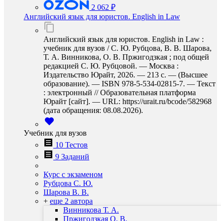
2 062 ₽
Английский язык для юристов. English in Law
Английский язык для юристов. English in Law :
учебник для вузов / С. Ю. Рубцова, В. В. Шарова,
Т. А. Винникова, О. В. Пржигодзкая ; под общей
редакцией С. Ю. Рубцовой. — Москва :
Издательство Юрайт, 2026. — 213 с. — (Высшее
образование). — ISBN 978-5-534-02815-7. — Текст
: электронный // Образовательная платформа
Юрайт [сайт]. — URL: https://urait.ru/bcode/582968
(дата обращения: 08.08.2026).
Учебник для вузов
10 Тестов
9 Заданий
Курс с экзаменом
Рубцова С. Ю.
Шарова В. В.
+
еще 2 автора
Винникова Т. А.
Пржигодзкая О. В.