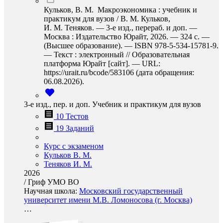
Кульков, В. М. Макроэкономика : учебник и
практикум для вузов / В. М. Кульков,
И. М. Теняков. — 3-е изд., перераб. и доп. —
Москва : Издательство Юрайт, 2026. — 324 с. —
(Высшее образование). — ISBN 978-5-534-15781-9.
— Текст : электронный // Образовательная
платформа Юрайт [сайт]. — URL:
https://urait.ru/bcode/583106 (дата обращения:
06.08.2026).
3-е изд., пер. и доп. Учебник и практикум для вузов
10 Тестов
19 Заданий
Курс с экзаменом
Кульков В. М.
Теняков И. М.
2026
/
Гриф УМО ВО
Научная школа:
Московский государственный
университет имени М.В. Ломоносова (г. Москва)
…